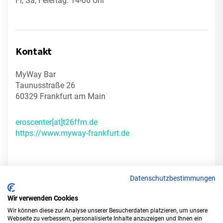
Fr, Sa, Feiertag: 14-06 Uhr
Kontakt
MyWay Bar
Taunusstraße 26
60329 Frankfurt am Main
eroscenter[at]t26ffm.de
https://www.myway-frankfurt.de
Datenschutzbestimmungen
Wir verwenden Cookies
INSTAGRAM
Wir können diese zur Analyse unserer Besucherdaten platzieren, um unsere
Webseite zu verbessern, personalisierte Inhalte anzuzeigen und Ihnen ein